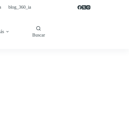
a
blog_360_ia
ás
Buscar