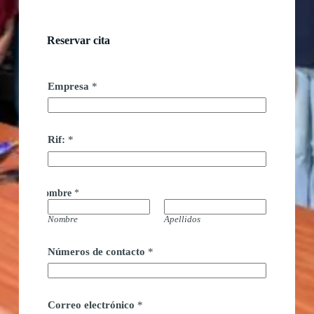
Reservar cita
Empresa
*
Rif:
*
Nombre
*
Nombre
Apellidos
Números de contacto
*
C
Correo electrónico
*
o