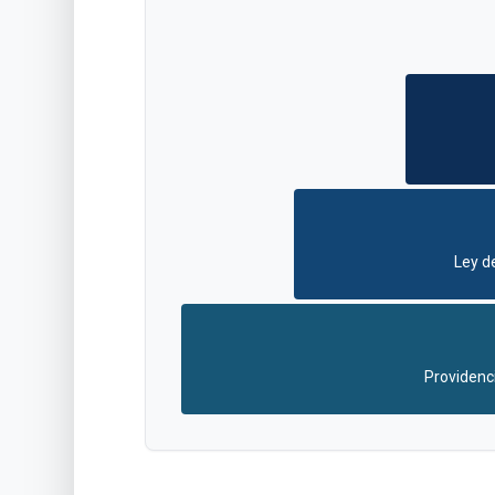
Ley d
Providenc