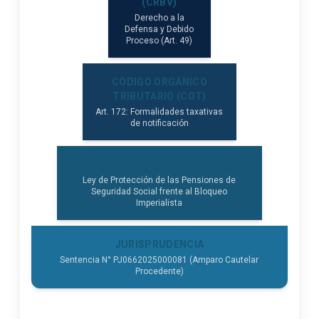
(CRBV)
Derecho a la
Defensa y Debido
Proceso (Art. 49)
CÓDIGO ORGÁNICO
TRIBUTARIO (COT)
Art. 172: Formalidades taxativas
de notificación
LEYES ESPECIALES
Ley de Protección de las Pensiones de
Seguridad Social frente al Bloqueo
Imperialista
JURISPRUDENCIA
Sentencia N° PJ0662025000081 (Amparo Cautelar
Procedente)