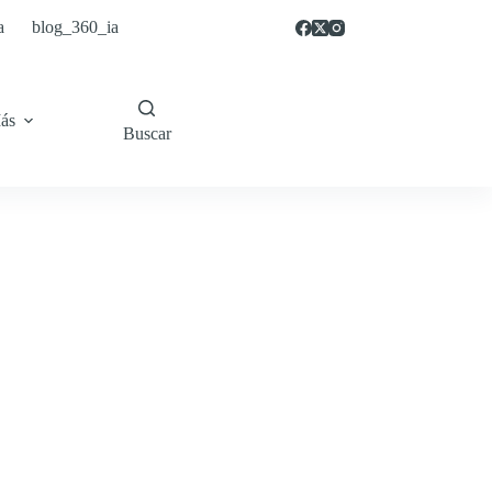
a
blog_360_ia
ás
Buscar