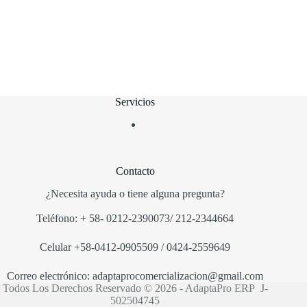
Servicios
Contacto
¿Necesita ayuda o tiene alguna pregunta?
Teléfono:
+
58-
0212-2390073/ 212-2344664
Ce
lular
+58-0412-0905509
/ 0424-2559649
Correo electrónico:
adaptaprocomercializacion
@
gmail.com
Todos Los Derechos Reservado © 2026 - AdaptaPro ERP J-
502504745