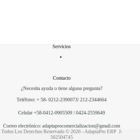
Servicios
Contacto
¿Necesita ayuda o tiene alguna pregunta?
Teléfono:
+
58-
0212-2390073/ 212-2344664
Ce
lular
+58-0412-0905509
/ 0424-2559649
Correo electrónico:
adaptaprocomercializacion
@
gmail.com
Todos Los Derechos Reservado © 2026 - AdaptaPro ERP J-
502504745