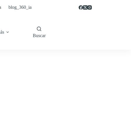
a
blog_360_ia
ás
Buscar