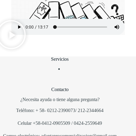
Servicios
Contacto
¿Necesita ayuda o tiene alguna pregunta?
Teléfono:
+
58-
0212-2390073/ 212-2344664
Ce
lular
+58-0412-0905509
/ 0424-2559649
Correo electrónico:
adaptaprocomercializacion
@
gmail.com