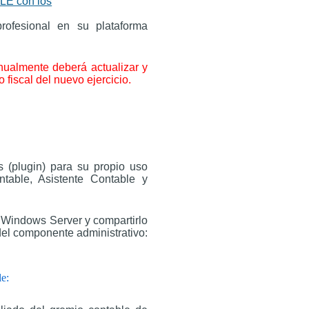
E con los
rofesional en su plataforma
ualmente deberá actualizar y
o fiscal del nuevo ejercicio.
s (plugin) para su propio uso
table, Asistente Contable y
r Windows Server y compartirlo
 del componente administrativo:
le: