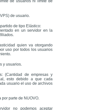
ímite de usuarios ni límite de
(VPS) de usuario.
rtido de tipo Elástico:
mentado en un servidor en la
iliados.
asticidad quien va otorgando
r uso por todos los usuarios
miento.
s y usuarios.
les: (Cantidad de empresas y
al, esto debido a que cada
da usuario el uso de archivos
ada por parte de NUOVO.
ervidor no podemos aceptar