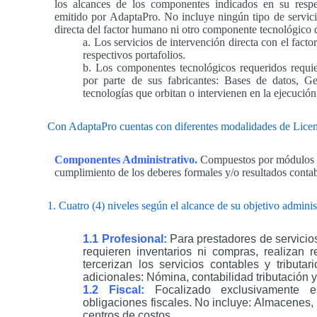
los alcances de los componentes indicados en su respe
emitido por AdaptaPro. No incluye ningún tipo de servic
directa del factor humano ni otro componente tecnológico d
a. Los servicios de intervención directa con el fact
respectivos portafolios.
b. Los componentes tecnológicos requeridos requie
por parte de sus fabricantes: Bases de datos, 
tecnologías que orbitan o intervienen en la ejecució
Con AdaptaPro cuentas con diferentes modalidades de Licenc
Componentes Administrativo.
Compuestos por módulos de
cumplimiento de los deberes formales y/o resultados contab
1. Cuatro (4) niveles según el alcance de su objetivo adminis
1.1 Profesional:
Para prestadores de servicios
requieren inventarios ni compras, realizan r
tercerizan los servicios contables y tributa
adicionales: Nómina, contabilidad tributación y
1.2 Fiscal:
Focalizado exclusivamente e
obligaciones fiscales. No incluye: Almacenes
centros de costos.