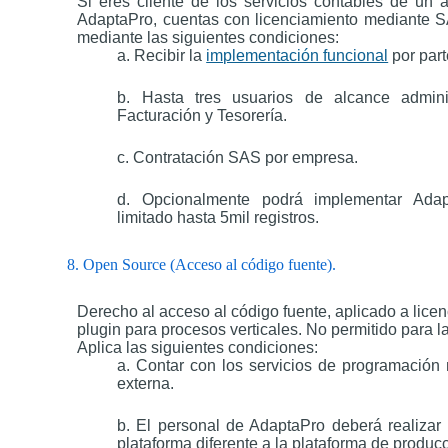
Si eres cliente de los servicios contables de un 
AdaptaPro, cuentas con licenciamiento mediante SA
mediante las siguientes condiciones:
a. Recibir la
implementación funcional
por part
b. Hasta tres usuarios de alcance adminis
Facturación y Tesorería.
c. Contratación SAS por empresa.
d. Opcionalmente podrá implementar Adap
limitado hasta 5mil registros.
8. Open Source (Acceso al código fuente).
Derecho al acceso al código fuente, aplicado a lice
plugin para procesos verticales. No permitido para l
Aplica las siguientes condiciones:
a. Contar con los servicios de programación 
externa.
b. El personal de AdaptaPro deberá realizar
plataforma diferente a la plataforma de produc