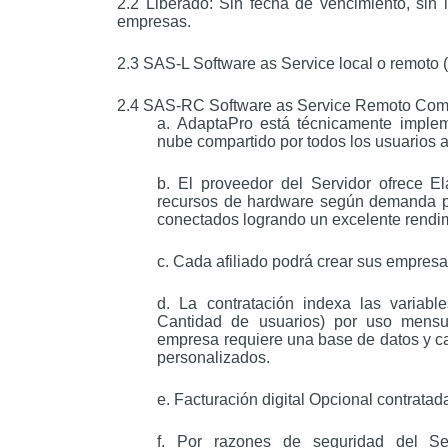
2.2 Liberado: Sin fecha de vencimiento, sin l
empresas.
2.3 SAS-L Software as Service local o remoto 
2.4 SAS-RC Software as Service Remoto Compa
a. AdaptaPro está técnicamente imple
nube compartido por todos los usuarios af
b. El proveedor del Servidor ofrece El
recursos de hardware según demanda po
conectados logrando un excelente rendi
c. Cada afiliado podrá crear sus empresa
d. La contratación indexa las variab
Cantidad de usuarios) por uso mensu
empresa requiere una base de datos y ca
personalizados.
e. Facturación digital Opcional contrat
f. Por razones de seguridad del S