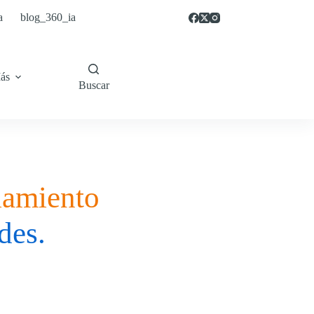
a
blog_360_ia
ás
Buscar
iamiento
des.