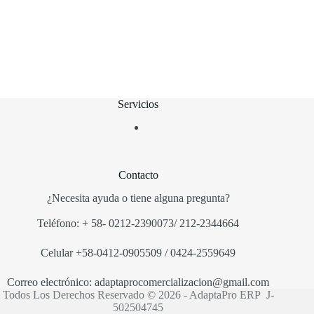
Servicios
Contacto
¿Necesita ayuda o tiene alguna pregunta?
Teléfono:
+
58-
0212-2390073/ 212-2344664
Ce
lular
+58-0412-0905509
/ 0424-2559649
Correo electrónico:
adaptaprocomercializacion
@
gmail.com
Todos Los Derechos Reservado © 2026 - AdaptaPro ERP J-
502504745