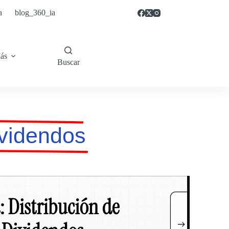
a
blog_360_ia
ás
Buscar
ividendos