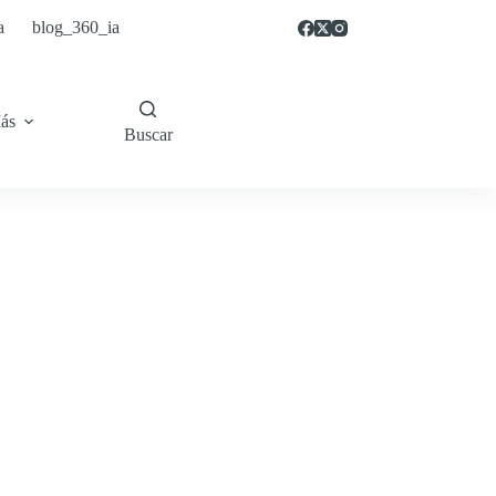
a
blog_360_ia
ás
Buscar