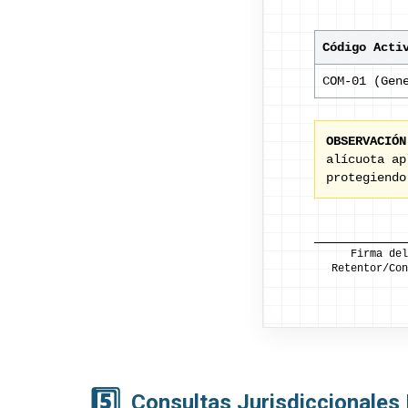
Código Acti
COM-01 (Gen
OBSERVACIÓN
alícuota a
protegiend
Firma del
Retentor/Con
5️⃣
Consultas Jurisdiccionales