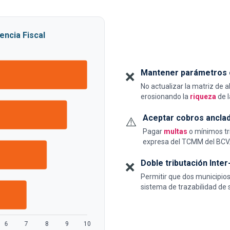
encia Fiscal
Mantener parámetros o
❌
No actualizar la matriz de 
erosionando la
riqueza
de l
Aceptar cobros anclad
⚠️
Pagar
multas
o mínimos tri
expresa del TCMM del BCV
Doble tributación Inter
❌
Permitir que dos municipio
sistema de trazabilidad de s