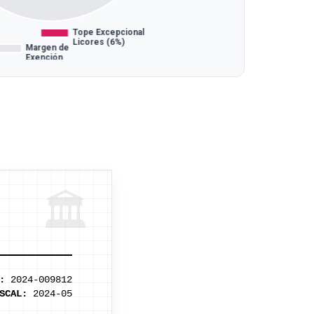
🏛️
O
:
2024-009812
SCAL:
2024-05